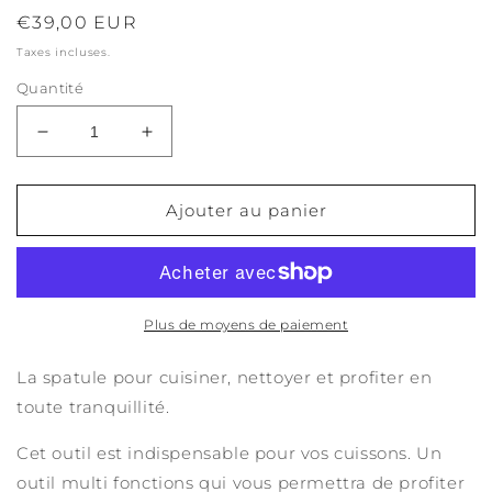
modale
m
Prix
€39,00 EUR
habituel
Taxes incluses.
Quantité
Réduire
Augmenter
la
la
quantité
quantité
de
de
Ajouter au panier
Spatule
Spatule
Plus de moyens de paiement
La spatule pour cuisiner, nettoyer et profiter en
toute tranquillité.
Cet outil est indispensable pour vos cuissons. Un
outil multi fonctions qui vous permettra de profiter